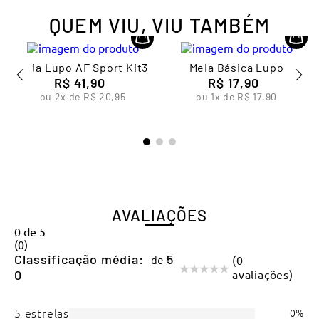
QUEM VIU, VIU TAMBÉM
Meia Lupo AF Sport Kit3
Meia Básica Lupo
R$
41
,
90
R$
17
,
90
ou
2
x de
R$
20
,
95
ou
1
x de
R$
17
,
90
AVALIAÇÕES
0
de
5
(
0
)
Classificação média:
(0
0
avaliações)
5 estrelas
0%