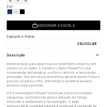
G
P
M
7
º
segunda pele
Cor
:
8
º
infantil
9
º
sutiã
ADICIONAR À SACOLA
10
º
meia masculina
Descrição
Desenvolvido para quem busca rendimento máximo em
campo ou no salão, o Canelito LSport PowerFut une
compressão estratégica, conforto térmico e tecnologia
avançada. Sua estrutura anatômica garante ajuste firme e
preciso na panturrilha, mantendo a caneleira estável
durante toda a partida.
O fio tecnológico Emana® estimula a microcirculação
sanguínea, contribuindo para a redução da fadiga
muscular e acelerando a recuperação. A ação
antimicrobial combate odores e prolonga a sensação de