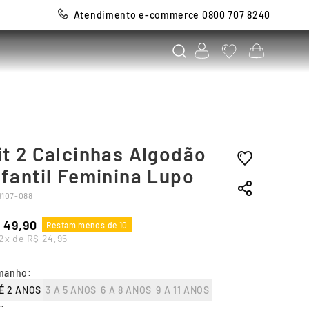
Atendimento e-commerce 0800 707 8240
it 2 Calcinhas Algodão
nfantil Feminina Lupo
8107-088
49
,
90
Restam menos de 10
2
x de
R$
24
,
95
manho
:
É 2 ANOS
3 A 5 ANOS
6 A 8 ANOS
9 A 11 ANOS
r
: