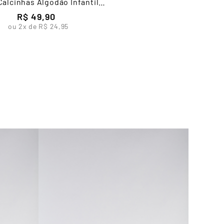
 Calcinhas Algodão Infantil
Feminina Lupo
R$
49
,
90
ou
2
x de
R$
24
,
95