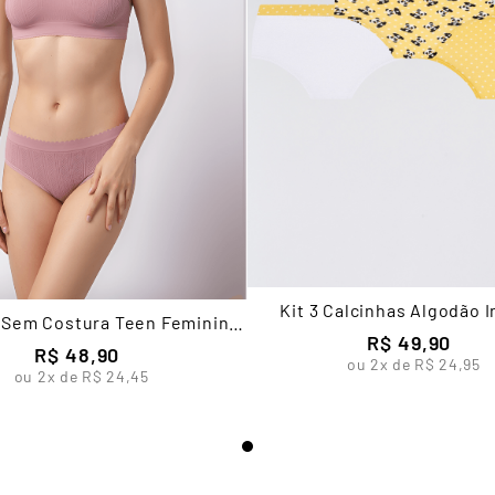
Kit 3 Calcinhas Algodão I
 Sem Costura Teen Feminina
Feminina Lupo
R$
49
,
90
Lupo
R$
48
,
90
ou
2
x de
R$
24
,
95
ou
2
x de
R$
24
,
45