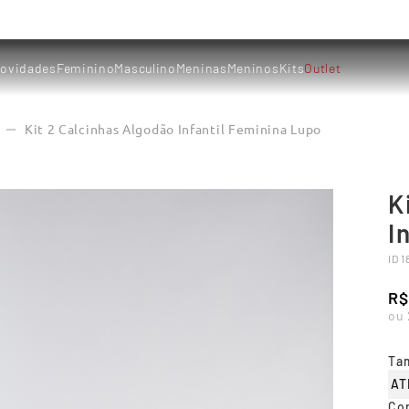
ovidades
Feminino
Masculino
Meninas
Meninos
Kits
Outlet
Kit 2 Calcinhas Algodão Infantil Feminina Lupo
K
I
ID
1
R$
ou
Ta
AT
Co