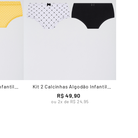
nfantil
Kit 2 Calcinhas Algodão Infantil
Feminina Lupo
R$
49
,
90
ou
2
x de
R$
24
,
95