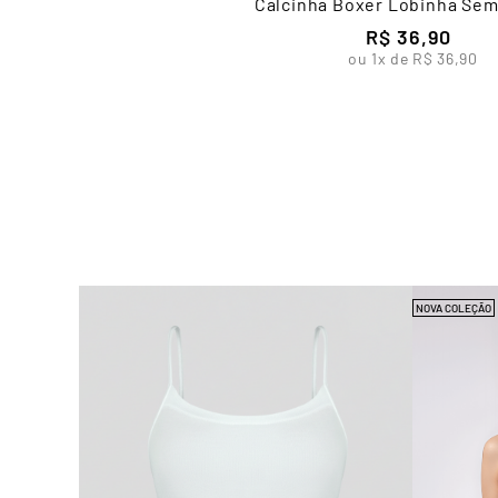
Calcinha Boxer Lobinha Sem
R$
36
,
90
ou
1
x de
R$
36
,
90
NOVA COLEÇÃO