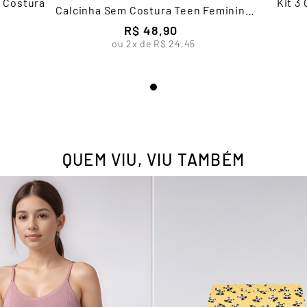
 Costura
Kit 3
Calcinha Sem Costura Teen Feminina
Lupo
R$
48
,
90
ou
2
x de
R$
24
,
45
QUEM VIU, VIU TAMBÉM