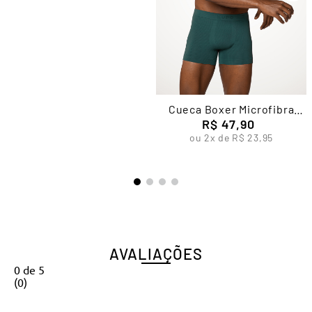
Cueca Boxer Microfibra
Sem Costura Masculina
R$
47
,
90
Lupo
ou
2
x de
R$
23
,
95
AVALIAÇÕES
0
de
5
(
0
)