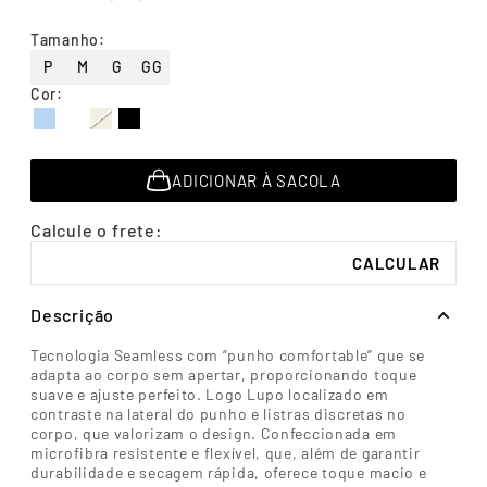
7
º
segunda pele
Tamanho
:
8
º
infantil
P
M
G
GG
9
º
sutiã
Cor
:
10
º
meia masculina
ADICIONAR À SACOLA
Descrição
Tecnologia Seamless com “punho comfortable” que se
adapta ao corpo sem apertar, proporcionando toque
suave e ajuste perfeito. Logo Lupo localizado em
contraste na lateral do punho e listras discretas no
corpo, que valorizam o design. Confeccionada em
microfibra resistente e flexível, que, além de garantir
durabilidade e secagem rápida, oferece toque macio e