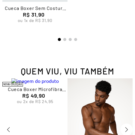
Cueca Boxer Sem Costura
Cueca Boxer Sem Costura
Infantil Masculina Lupo
R$
31
,
90
Listras Masculina Lupo
R$
42
,
90
ou
1
x de
R$
31
,
90
ou
2
x de
R$
21
,
45
QUEM VIU, VIU TAMBÉM
NOVA COLEÇÃO
y
Cueca Boxer Microfibra
Sem Costura Masculina
R$
49
,
90
Lupo
ou
2
x de
R$
24
,
95