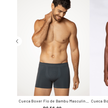
Cueca Boxer Fio de Bambu Masculina
Cueca Bo
Lupo
R$
56
,
90