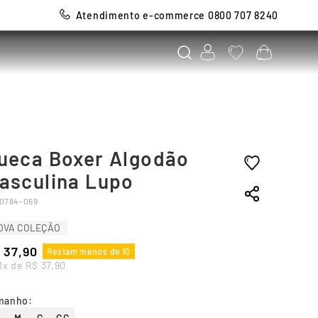
Atendimento e-commerce 0800 707 8240
ueca Boxer Algodão
asculina Lupo
0784-069
OVA COLEÇÃO
37
,
90
Restam menos de 10
1
x de
R$
37
,
90
manho
: