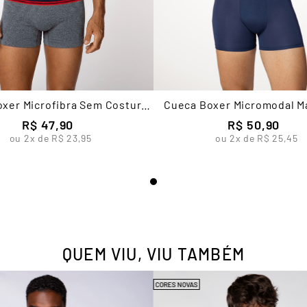
xer Microfibra Sem Costura
Cueca Boxer Micromodal M
Masculina Lupo
Lupo
R$
47
,
90
R$
50
,
90
ou
2
x de
R$
23
,
95
ou
2
x de
R$
25
,
45
QUEM VIU, VIU TAMBÉM
CORES NOVAS