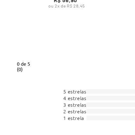
ou
2
x de
R$
28
,
45
0
de
5
(
0
)
5 estrelas
4 estrelas
3 estrelas
2 estrelas
1 estrela