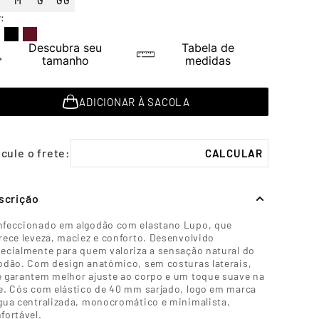
M
G
GG
r
:
Descubra seu
Tabela de
tamanho
medidas
ADICIONAR À SACOLA
scrição
feccionado em algodão com elastano Lupo, que
rece leveza, maciez e conforto. Desenvolvido
ecialmente para quem valoriza a sensação natural do
odão. Com design anatômico, sem costuras laterais,
 garantem melhor ajuste ao corpo e um toque suave na
e. Cós com elástico de 40 mm sarjado, logo em marca
gua centralizada, monocromático e minimalista,
fortável.