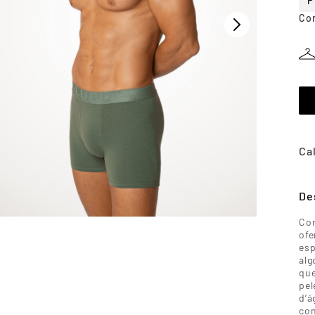
P
Co
De
Con
ofe
esp
alg
que
pel
d’á
con