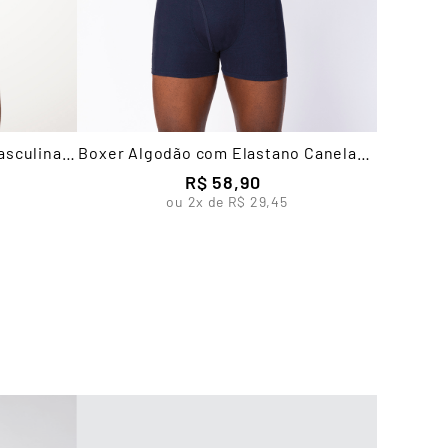
asculina
Boxer Algodão com Elastano Canelada
com Abertura
R$
58
,
90
ou
2
x de
R$
29
,
45
Cuec