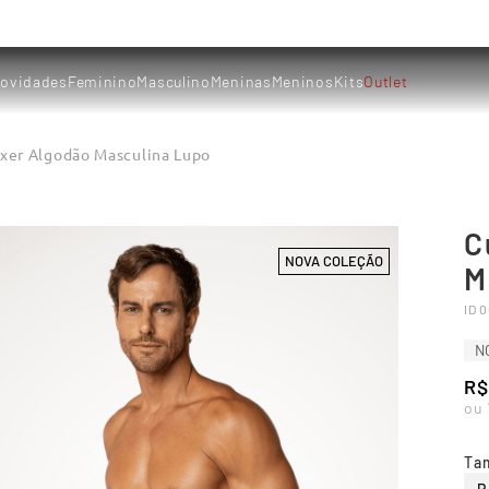
ovidades
Feminino
Masculino
Meninas
Meninos
Kits
Outlet
xer Algodão Masculina Lupo
C
NOVA COLEÇÃO
M
ID
0
N
R$
ou
Ta