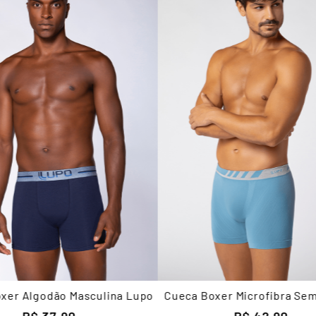
xer Algodão Masculina Lupo
Cueca Boxer Microfibra Se
Masculina Lupo
R$
37
,
90
R$
42
,
90