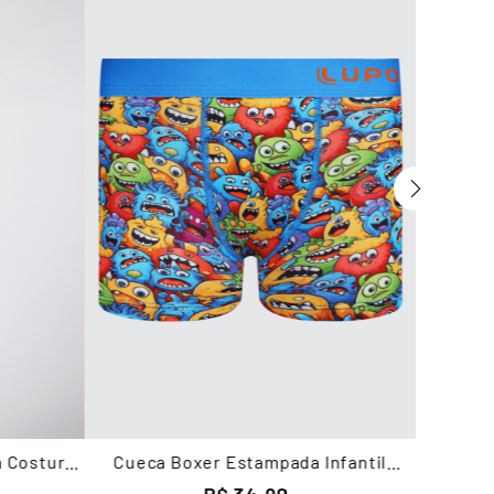
E
m Costura
Cueca Boxer Estampada Infantil
Masculina Lupo
R$
34
,
90