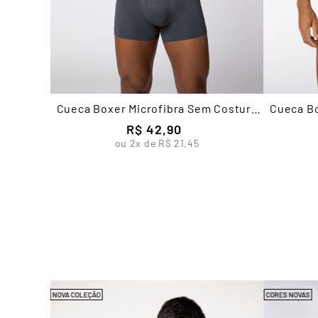
Cueca Boxer Microfibra Sem Costura
Cueca Bo
Masculina Lupo
R$
42
,
90
ou
2
x de
R$
21
,
45
NOVA COLEÇÃO
CORES NOVAS
o com