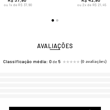
ou
1
x de
R$
37
,
90
ou
2
x de
R$
21
,
45
AVALIAÇÕES
Classificação média: 0
(0 avaliações)