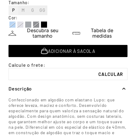
Tamanho
:
7
º
segunda pele
P
M
G
GG
8
º
infantil
Cor
:
9
º
sutiã
Descubra seu
Tabela de
10
º
meia masculina
tamanho
medidas
ADICIONAR À SACOLA
Descrição
Confeccionado em algodão com elastano Lupo: que
oferece leveza, maciez e conforto. Desenvolvido
especialmente para quem valoriza a sensação natural do
algodão. Com design anatômico, sem costuras laterais,
que garantem melhor ajuste ao corpo e um toque suave
na pele. Diferencial em cós especial de elástico de 40mm,
em construção de algodão que traz o toque macio e