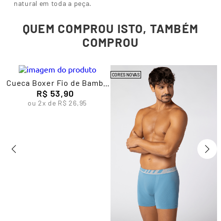
natural em toda a peça.
QUEM COMPROU ISTO, TAMBÉM
COMPROU
CORES NOVAS
a
Cueca Boxer Fio de Bambu
Masculina Lupo
R$
53
,
90
ou
2
x de
R$
26
,
95