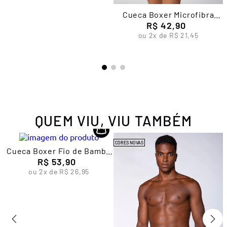
Cueca Boxer Microfibra
Sem Costura Masculina
R$
42
,
90
Lupo
ou
2
x de
R$
21
,
45
QUEM VIU, VIU TAMBÉM
CORES NOVAS
a
Cueca Boxer Fio de Bambu
Masculina Lupo
R$
53
,
90
ou
2
x de
R$
26
,
95