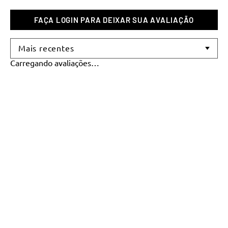
Mais recentes
Carregando avaliações…
NOVIDADES E PROMOÇÕES
Se inscreva para receber nosso
conteúdo:
dicas, descontos e muito
mais!