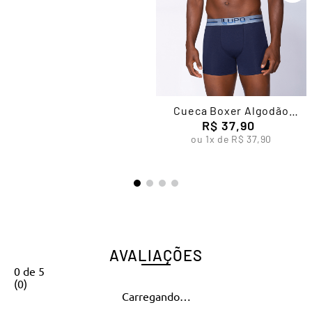
Cueca Boxer Algodão
Masculina Lupo
R$
37
,
90
ou
1
x de
R$
37
,
90
AVALIAÇÕES
0
de
5
(
0
)
Carregando…