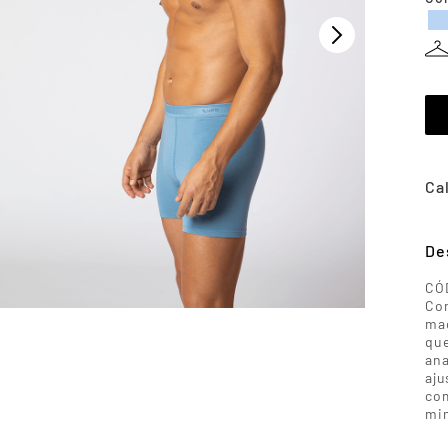
De
CÓ
Con
mac
que
ana
aju
com
min