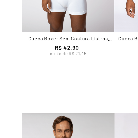
Cueca Boxer Sem Costura Listras
Cueca B
Masculina Lupo
Es
R$
42
,
90
ou
2
x de
R$
21
,
45
 Canelada