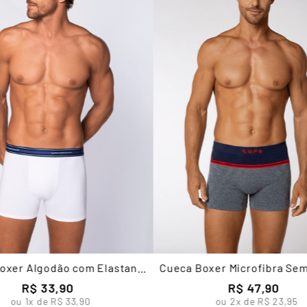
oxer Algodão com Elastano
Cueca Boxer Microfibra Se
Masculina Lupo
Masculina Lupo
R$
33
,
90
R$
47
,
90
ou
1
x de
R$
33
,
90
ou
2
x de
R$
23
,
95