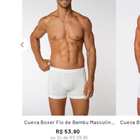
Cueca Boxer Fio de Bambu Masculina
Cueca B
Lupo
R$
53
,
90
ou
2
x de
R$
26
,
95