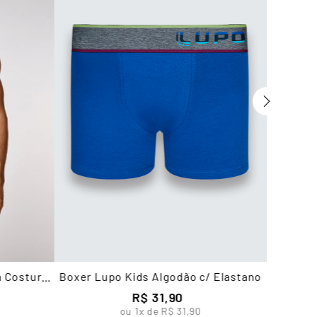
m Costura
Boxer Lupo Kids Algodão c/ Elastano
R$
31
,
90
ou
1
x de
R$
31
,
90