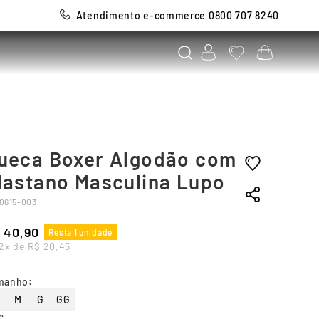
Atendimento e-commerce 0800 707 8240
ueca Boxer Algodão com
lastano Masculina Lupo
0615-003
40
,
90
Resta 1 unidade
2
x de
R$
20
,
45
manho
:
M
G
GG
r
: