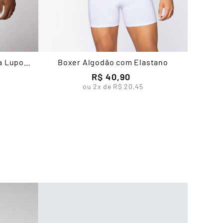
a Lupo
Boxer Algodão com Elastano
R$
40
,
90
ou
2
x de
R$
20
,
45
Cueca 