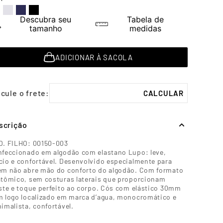
Descubra seu
Tabela de
tamanho
medidas
ADICIONAR À SACOLA
scrição
D. FILHO: 00150-003
feccionado em algodão com elastano Lupo: leve,
io e confortável. Desenvolvido especialmente para
m não abre mão do conforto do algodão. Com formato
tômico, sem costuras laterais que proporcionam
ste e toque perfeito ao corpo. Cós com elástico 30mm
 logo localizado em marca d’agua, monocromático e
imalista, confortável.