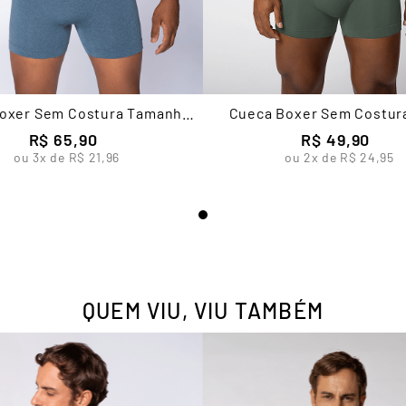
oxer Sem Costura Tamanho
Cueca Boxer Sem Costur
pecial Masculina Lupo
Edition
R$
65
,
90
R$
49
,
90
ou
3
x de
R$
21
,
96
ou
2
x de
R$
24
,
95
QUEM VIU, VIU TAMBÉM