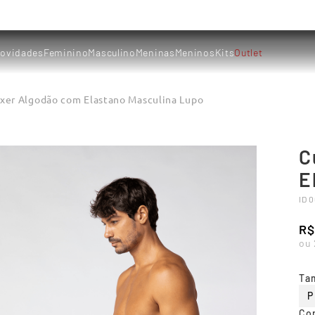
ovidades
Feminino
Masculino
Meninas
Meninos
Kits
Outlet
xer Algodão com Elastano Masculina Lupo
C
E
ID
0
R$
ou
Ta
P
Co