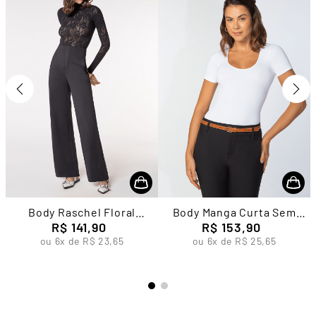
Body Raschel Floral
Body Manga Curta Sem
Feminino Lupo
R$
141
,
90
R$
Costura
153
,
90
ou
6
x de
R$
23
,
65
ou
6
x de
R$
25
,
65