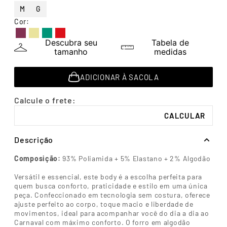
7
º
segunda pele
M
G
Cor
:
8
º
infantil
9
º
sutiã
Descubra seu
Tabela de
tamanho
medidas
10
º
meia masculina
ADICIONAR À SACOLA
Descrição
Composição:
93% Poliamida + 5% Elastano + 2% Algodão
Versátil e essencial, este body é a escolha perfeita para
quem busca conforto, praticidade e estilo em uma única
peça. Confeccionado em tecnologia sem costura, oferece
ajuste perfeito ao corpo, toque macio e liberdade de
movimentos, ideal para acompanhar você do dia a dia ao
Carnaval com máximo conforto. O forro em algodão