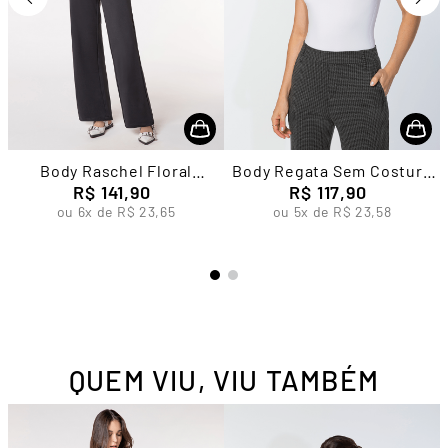
Body Raschel Floral
Body Regata Sem Costura
Feminino Lupo
R$
141
,
90
Feminino Lupo
R$
117
,
90
ou
6
x de
R$
23
,
65
ou
5
x de
R$
23
,
58
QUEM VIU, VIU TAMBÉM