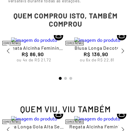
versáteis durante todas as estações.
QUEM COMPROU ISTO, TAMBÉM
COMPROU
CORES NOVAS
CORES NOVAS
a
Regata Alcinha Feminina
Blusa Longa Decote
R$
Lupo
86
,
90
Redondo Sem Costura
R$
136
,
90
Feminina Lupo
ou
4
x de
R$
21
,
72
ou
6
x de
R$
22
,
81
QUEM VIU, VIU TAMBÉM
CORES NOVAS
CORES NOVAS
Blusa Longa Gola Alta Sem
Regata Alcinha Feminina