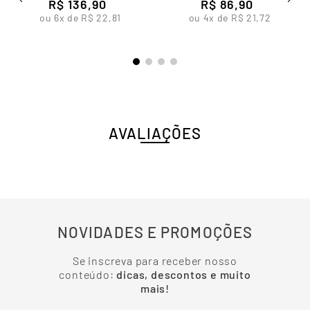
Costura Feminina Lupo
R$
136
,
90
R$
Lupo
86
,
90
ou
6
x de
R$
22
,
81
ou
4
x de
R$
21
,
72
AVALIAÇÕES
NOVIDADES E PROMOÇÕES
Se inscreva para receber nosso
conteúdo:
dicas, descontos e muito
mais!