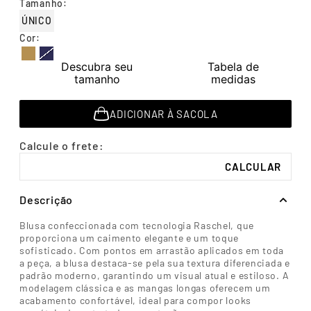
Tamanho
:
7
º
segunda pele
ÚNICO
8
º
infantil
Cor
:
9
º
sutiã
Descubra seu
Tabela de
tamanho
medidas
10
º
meia masculina
ADICIONAR À SACOLA
Descrição
Blusa confeccionada com tecnologia Raschel, que
proporciona um caimento elegante e um toque
sofisticado. Com pontos em arrastão aplicados em toda
a peça, a blusa destaca-se pela sua textura diferenciada e
padrão moderno, garantindo um visual atual e estiloso. A
modelagem clássica e as mangas longas oferecem um
acabamento confortável, ideal para compor looks