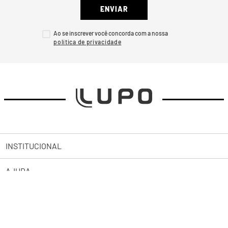
ENVIAR
Ao se inscrever você concorda com a nossa
INSTITUCIONAL
AJUDA
Sobre a Lupo
PRIVACIDADE
Trabalhe Conosco
Abrir uma Solicitação