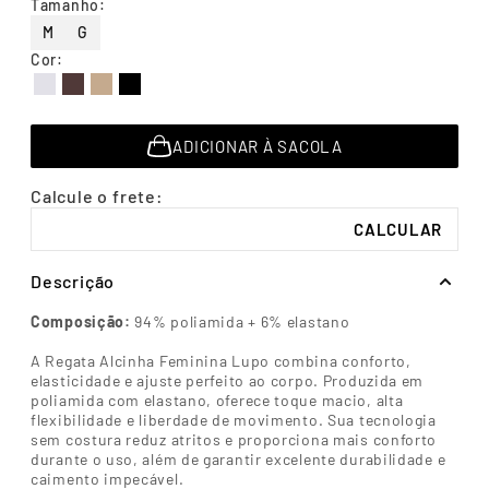
Tamanho
:
7
º
infantil
M
G
8
º
segunda pele
Cor
:
9
º
sutiã
Descubra seu
Tabela de
tamanho
medidas
10
º
meia masculina
ADICIONAR À SACOLA
Descrição
Composição:
94% poliamida + 6% elastano
A Regata Alcinha Feminina Lupo combina conforto,
elasticidade e ajuste perfeito ao corpo. Produzida em
poliamida com elastano, oferece toque macio, alta
flexibilidade e liberdade de movimento. Sua tecnologia
sem costura reduz atritos e proporciona mais conforto