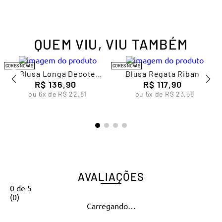
QUEM VIU, VIU TAMBÉM
CORES NOVAS
CORES NOVAS
Blusa Longa Decote
Blusa Regata Ribana
Redondo Sem Costura
R$
136
,
90
Feminina Lupo
R$
117
,
90
Feminina Lupo
ou
6
x de
R$
22
,
81
ou
5
x de
R$
23
,
58
AVALIAÇÕES
0
de
5
(
0
)
Carregando…