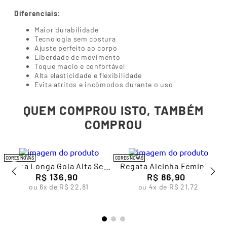
durante o uso, além de garantir excelente durabilidade e
caimento impecável.
Diferenciais:
Maior durabilidade
Tecnologia sem costura
Ajuste perfeito ao corpo
Liberdade de movimento
Toque macio e confortável
Alta elasticidade e flexibilidade
Evita atritos e incômodos durante o uso
QUEM COMPROU ISTO, TAMBÉM
COMPROU
CORES NOVAS
CORES NOVAS
a
Blusa Longa Gola Alta Sem
Regata Alcinha Feminina
Costura Feminina Lupo
R$
136
,
90
R$
Lupo
86
,
90
ou
6
x de
R$
22
,
81
ou
4
x de
R$
21
,
72