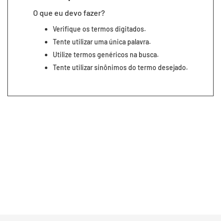
7
º
segunda pele
O que eu devo fazer?
8
º
infantil
Verifique os termos digitados.
9
º
sutiã
Tente utilizar uma única palavra.
Utilize termos genéricos na busca.
10
º
meia masculina
Tente utilizar sinônimos do termo desejado.