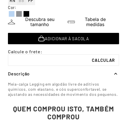
RN
BB
PP
7
º
segunda pele
Cor
:
8
º
infantil
Descubra seu
Tabela de
9
º
sutiã
tamanho
medidas
10
º
meia masculina
ADICIONAR À SACOLA
Descrição
Meia-calça Legging em algodão livre de aditivos
químicos, com elastano, e cós superconfortavel, se
ajustando as necessidades de movimento dos pequenos.
QUEM COMPROU ISTO, TAMBÉM
COMPROU