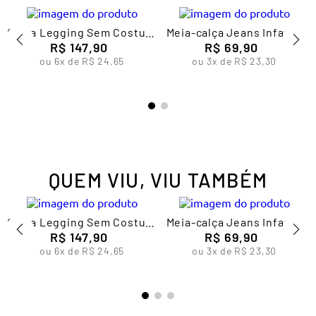
l
Calça Legging Sem Costura
Meia-calça Jeans Infantil
Feminina Lupo
R$
147
,
90
Feminina Lupo
R$
69
,
90
ou
6
x de
R$
24
,
65
ou
3
x de
R$
23
,
30
QUEM VIU, VIU TAMBÉM
l
Calça Legging Sem Costura
Meia-calça Jeans Infantil
Feminina Lupo
R$
147
,
90
Feminina Lupo
R$
69
,
90
ou
6
x de
R$
24
,
65
ou
3
x de
R$
23
,
30