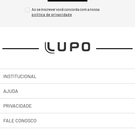
Ao se inscrever você concorda com a nossa
INSTITUCIONAL
AJUDA
Sobre a Lupo
PRIVACIDADE
Trabalhe Conosco
Abrir uma Solicitação
Lojas
FALE CONOSCO
2ª Via de Boleto Pessoas Jurídicas
Política de Privacidade
Representantes
Política de Troca