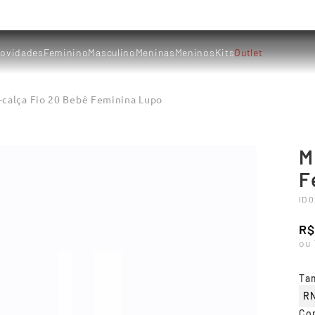
ovidades
Feminino
Masculino
Meninas
Meninos
Kits
Outlet
-calça Fio 20 Bebê Feminina Lupo
M
F
ID
0
R$
ou
Ta
R
Co