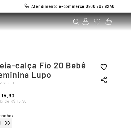
Atendimento e-commerce 0800 707 8240
eia-calça Fio 20 Bebê
eminina Lupo
2571-001
15
,
90
1
x de
R$
15
,
90
manho
:
N
BB
r
: