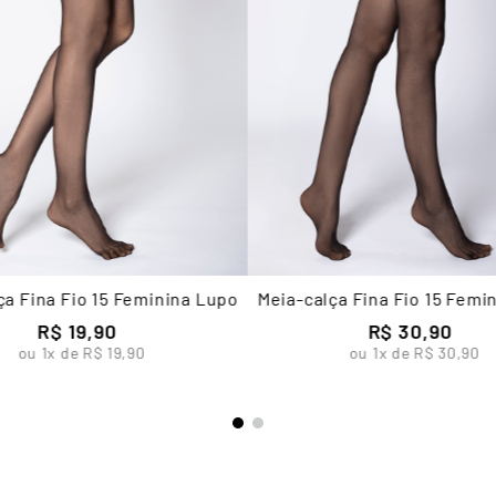
ça Fina Fio 15 Feminina Lupo
Meia-calça Fina Fio 15 Femi
R$
19
,
90
R$
30
,
90
ou
1
x de
R$
19
,
90
ou
1
x de
R$
30
,
90