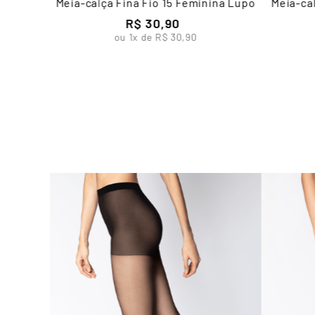
Meia-calça Fina Fio 15 Feminina Lupo
Meia-cal
R$
30
,
90
ou
1
x de
R$
30
,
90
nina Lupo