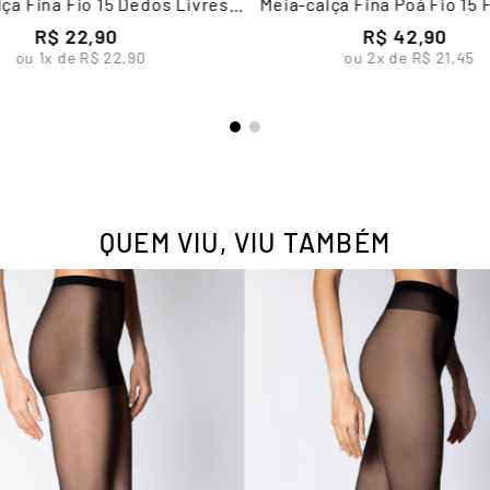
ça Fina Fio 15 Dedos Livres
Meia-calça Fina Poá Fio 15
Feminina Lupo
Lupo
R$
22
,
90
R$
42
,
90
ou
1
x de
R$
22
,
90
ou
2
x de
R$
21
,
45
QUEM VIU, VIU TAMBÉM