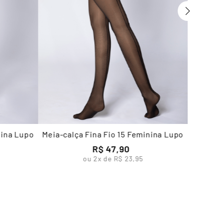
nina Lupo
Meia-calça Fina Fio 15 Feminina Lupo
R$
47
,
90
ou
2
x de
R$
23
,
95