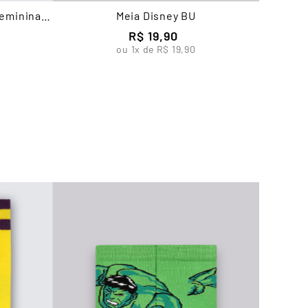
Feminina
Meia Disney BU
R$
19
,
90
ou
1
x de
R$
19
,
90
Me