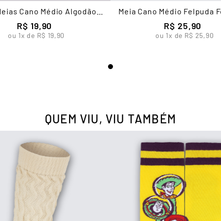
 Meias Cano Médio Algodão
Meia Cano Médio Felpuda 
Feminina Lupo
Lupo
R$
19
,
90
R$
25
,
90
ou
1
x de
R$
19
,
90
ou
1
x de
R$
25
,
90
QUEM VIU, VIU TAMBÉM