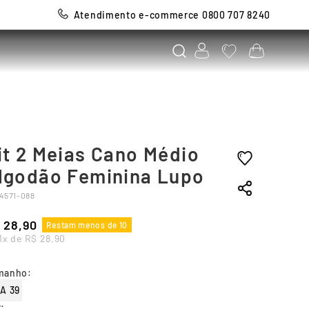
Atendimento e-commerce 0800 707 8240
it 2 Meias Cano Médio
lgodão Feminina Lupo
4571-088
28
,
90
Restam menos de 10
1
x de
R$
28
,
90
manho
:
 A 39
r
: