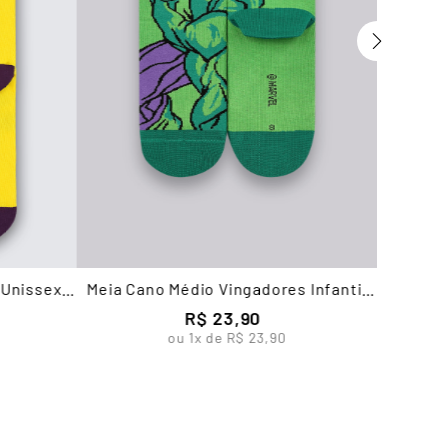
 Unissex
Meia Cano Médio Vingadores Infantil
Masculina Lupo
R$
23
,
90
ou
1
x de
R$
23
,
90