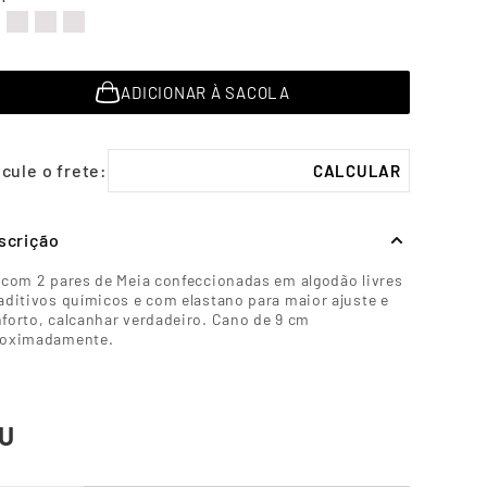
ADICIONAR À SACOLA
scrição
 com 2 pares de Meia confeccionadas em algodão livres
aditivos químicos e com elastano para maior ajuste e
forto, calcanhar verdadeiro. Cano de 9 cm
roximadamente.
U