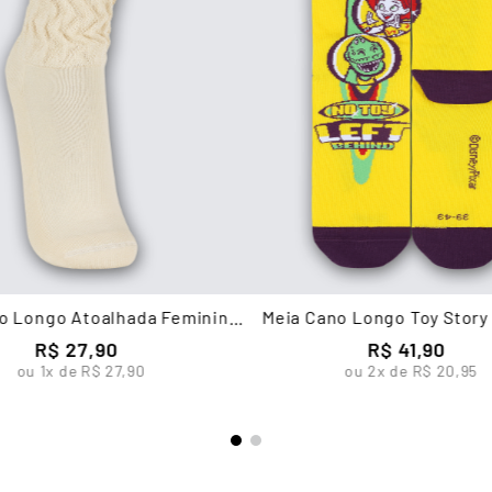
o Longo Atoalhada Feminina
Meia Cano Longo Toy Story
Lupo
Lupo
R$
27
,
90
R$
41
,
90
ou
1
x de
R$
27
,
90
ou
2
x de
R$
20
,
95