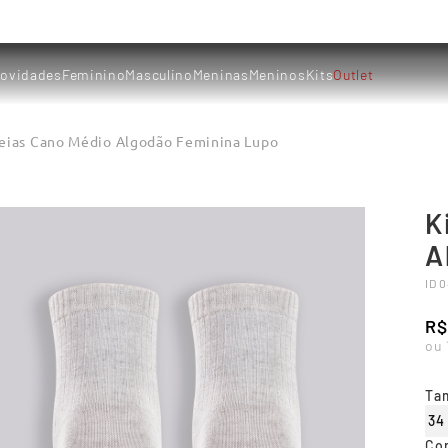
ovidades
Feminino
Masculino
Meninas
Meninos
Kits
Outlet
Meias Cano Médio Algodão Feminina Lupo
K
A
ID
0
R$
ou
Ta
34
Co