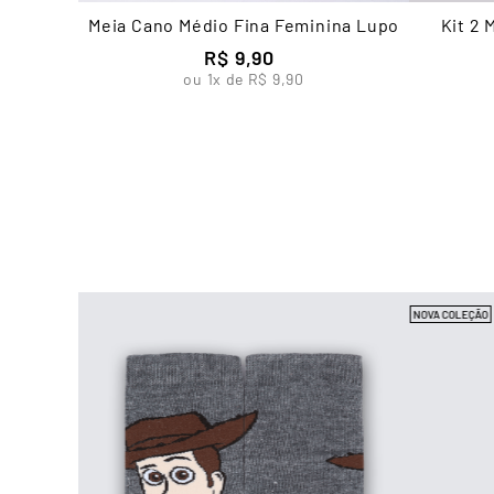
Meia Cano Médio Fina Feminina Lupo
Kit 2
R$
9
,
90
ou
1
x de
R$
9
,
90
NOVA COLEÇÃO
a