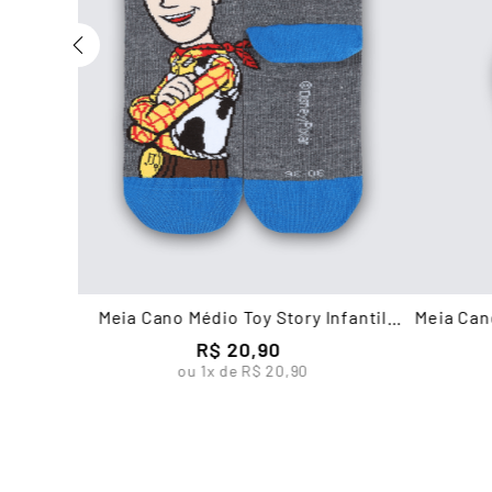
Meia Cano Médio Toy Story Infantil
Meia Can
Unissex Lupo
R$
20
,
90
ou
1
x de
R$
20
,
90