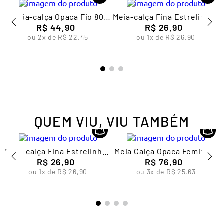
Meia-calça Opaca Fio 80
Meia-calça Fina Estrelinhas
Feminina Lupo
R$
44
,
90
Infantil Feminina Lupo
R$
26
,
90
ou
2
x de
R$
22
,
45
ou
1
x de
R$
26
,
90
QUEM VIU, VIU TAMBÉM
Meia-calça Fina Estrelinhas
Meia Calça Opaca Feminina
Infantil Feminina Lupo
R$
26
,
90
R$
Lupo
76
,
90
ou
1
x de
R$
26
,
90
ou
3
x de
R$
25
,
63