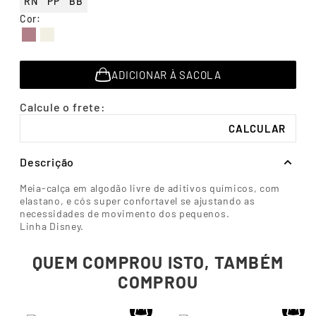
RN
PP
BB
7
º
segunda pele
Cor
:
8
º
infantil
9
º
sutiã
ADICIONAR À SACOLA
10
º
meia masculina
Descrição
Meia-calça em algodão livre de aditivos químicos, com
elastano, e cós super confortavel se ajustando as
necessidades de movimento dos pequenos.
Linha Disney.
QUEM COMPROU ISTO, TAMBÉM
COMPROU