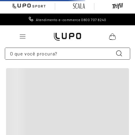
Atendimento e-commerce 0800 707 8240
O que você procura?
TERMOS MAIS BUSCADOS
1
º
LINGERIE
2
º
MEIA
3
º
CUECA
4
º
LEGGINGS