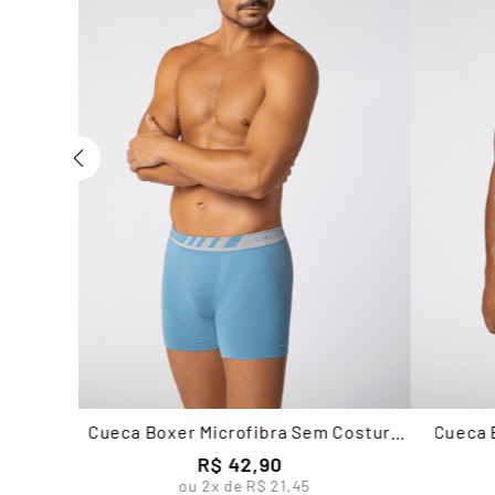
Cueca Boxer Microfibra Sem Costura
Cueca 
Masculina Lupo
R$
42
,
90
ou
2
x de
R$
21
,
45