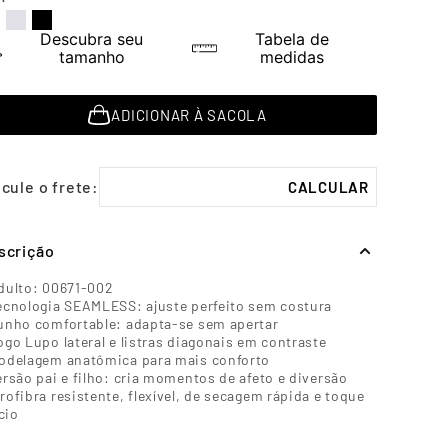
Descubra seu
Tabela de
tamanho
medidas
ADICIONAR À SACOLA
scrição
dulto: 00671-002
ecnologia SEAMLESS: ajuste perfeito sem costura
unho comfortable: adapta-se sem apertar
ogo Lupo lateral e listras diagonais em contraste
odelagem anatômica para mais conforto
ersão pai e filho: cria momentos de afeto e diversão
rofibra resistente, flexível, de secagem rápida e toque
cio