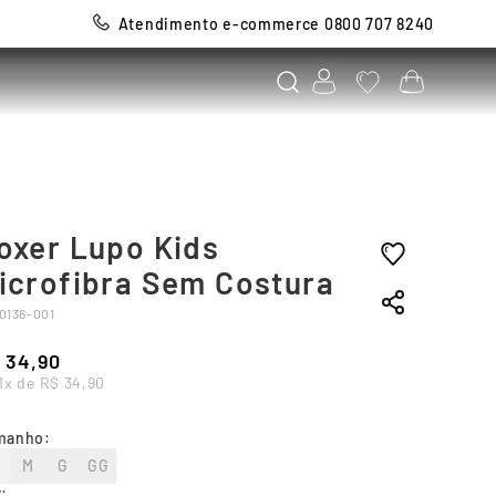
Atendimento e-commerce 0800 707 8240
oxer Lupo Kids
icrofibra Sem Costura
0136-001
34
,
90
1
x de
R$
34
,
90
manho
:
M
G
GG
r
: