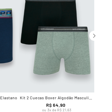
 Elastano
Kit 2 Cuecas Boxer Algodão Masculina
Lupo
R$
64
,
90
ou
3
x de
R$
21
,
63