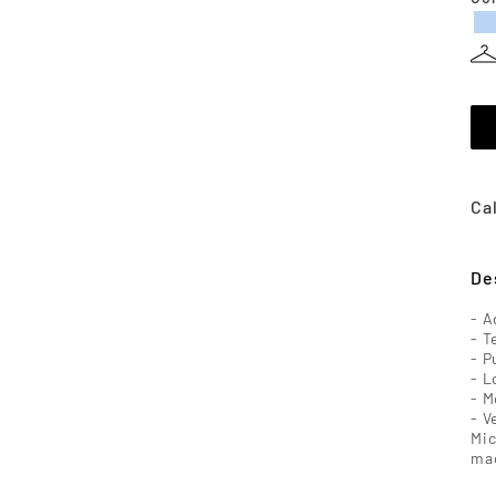
De
- A
- T
- P
- L
- M
- V
Mic
ma