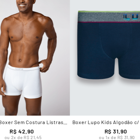
Boxer Sem Costura Listras
Boxer Lupo Kids Algodão c/
Masculina Lupo
R$
42
,
90
R$
31
,
90
ou
2
x de
R$
21
,
45
ou
1
x de
R$
31
,
90