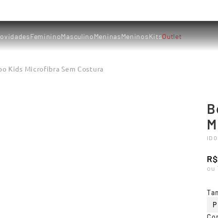
ovidades
Feminino
Masculino
Meninas
Meninos
Kits
Outlet
po Kids Microfibra Sem Costura
B
M
ID
0
R$
ou
Ta
P
Co