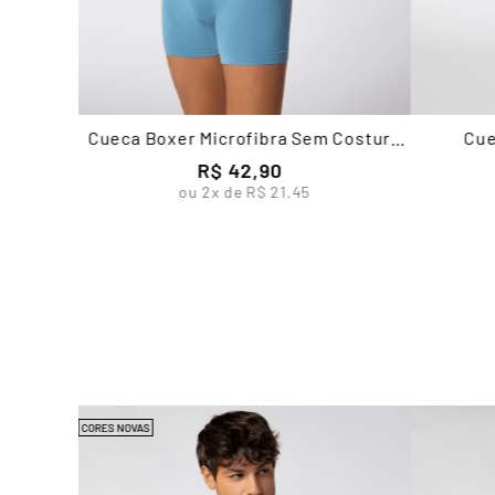
Cueca Boxer Microfibra Sem Costura
Cue
Masculina Lupo
R$
42
,
90
ou
2
x de
R$
21
,
45
CORES NOVAS
 Lupo