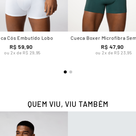
ca Cós Embutido Lobo
Cueca Boxer Microfibra Se
Masculina Lupo
R$
59
,
90
R$
47
,
90
ou
2
x de
R$
29
,
95
ou
2
x de
R$
23
,
95
QUEM VIU, VIU TAMBÉM