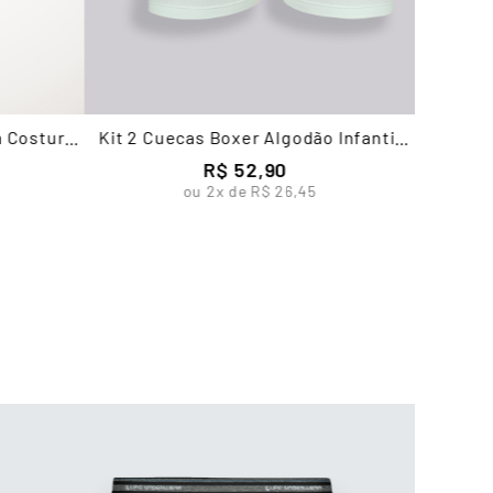
m Costura
Kit 2 Cuecas Boxer Algodão Infantil
Masculina Lupo
R$
52
,
90
ou
2
x de
R$
26
,
45
Cueca 