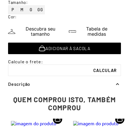
Tamanho
:
7
º
segunda pele
P
M
G
GG
8
º
infantil
Cor
:
9
º
sutiã
Descubra seu
Tabela de
10
º
meia masculina
tamanho
medidas
ADICIONAR À SACOLA
Descrição
QUEM COMPROU ISTO, TAMBÉM
COMPROU