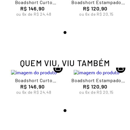
Boadshort Curto
Boadshort Estampado
Estampado Lupo
R$
146
,
90
Beachwear Lupo Kids
R$
120
,
90
Beachwear
ou
6
x de
R$
24
,
48
ou
6
x de
R$
20
,
15
QUEM VIU, VIU TAMBÉM
Boadshort Curto
Boadshort Estampado
Estampado Lupo
R$
146
,
90
Beachwear Lupo Kids
R$
120
,
90
Beachwear
ou
6
x de
R$
24
,
48
ou
6
x de
R$
20
,
15