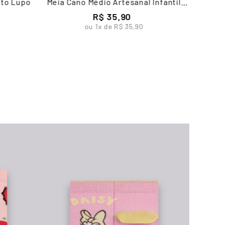
lto Lupo
Meia Cano Médio Artesanal Infantil
Feminina Lupo
R$
35
,
90
ou
1
x de
R$
35
,
90
Me