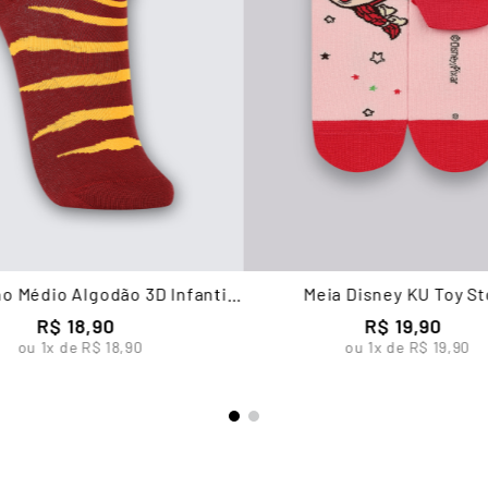
o Médio Algodão 3D Infantil
Meia Disney KU Toy St
Masculina Lupo
R$
18
,
90
R$
19
,
90
ou
1
x de
R$
18
,
90
ou
1
x de
R$
19
,
90