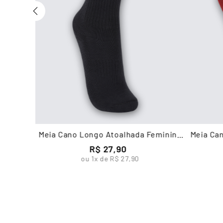
Meia Cano Longo Atoalhada Feminina
Meia Can
Lupo
R$
27
,
90
ou
1
x de
R$
27
,
90