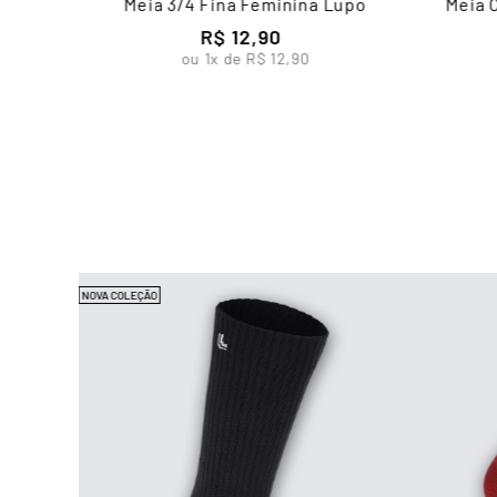
Meia 3/4 Fina Feminina Lupo
Meia 
R$
12
,
90
ou
1
x de
R$
12
,
90
NOVA COLEÇÃO
ine