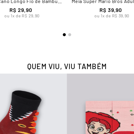
Cano Longo Fio de Bambu
Meia Super Mario Bros Adu
Masculina Lupo
R$
29
,
90
R$
39
,
90
ou
1
x de
R$
29
,
90
ou
1
x de
R$
39
,
90
QUEM VIU, VIU TAMBÉM