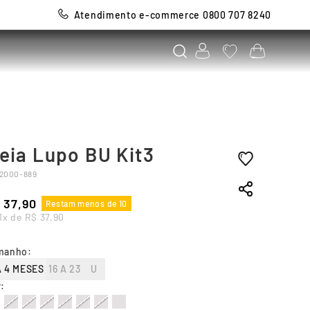
Atendimento e-commerce 0800 707 8240
eia Lupo BU Kit3
2000-889
37
,
90
Restam menos de 10
1
x de
R$
37
,
90
manho
:
A 4 MESES
16 A 23
U
r
: