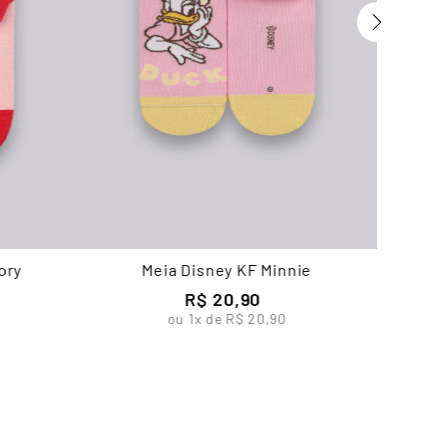
ory
Meia Disney KF Minnie
R$
20
,
90
ou
1
x de
R$
20
,
90