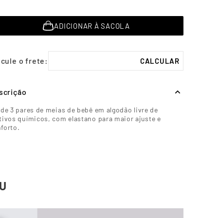
ADICIONAR À SACOLA
scrição
 de 3 pares de meias de bebê em algodão livre de
tivos químicos, com elastano para maior ajuste e
forto.
U