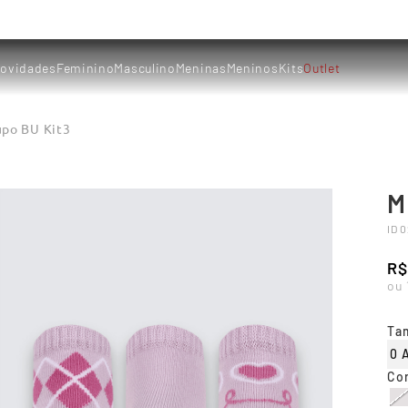
ovidades
Feminino
Masculino
Meninas
Meninos
Kits
Outlet
upo BU Kit3
M
ID
0
R$
ou
Ta
0 
Co