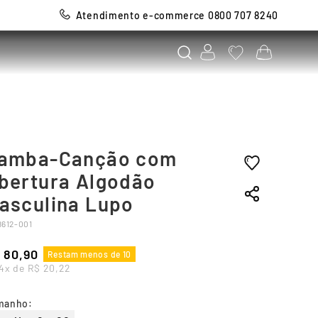
Atendimento e-commerce 0800 707 8240
amba-Canção com
bertura Algodão
asculina Lupo
8612-001
80
,
90
Restam menos de 10
4
x de
R$
20
,
22
manho
: