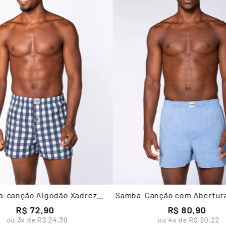
-canção Algodão Xadrez
Samba-Canção com Abertur
Masculina Lupo
Masculina Lupo
R$
72
,
90
R$
80
,
90
ou
3
x de
R$
24
,
30
ou
4
x de
R$
20
,
22