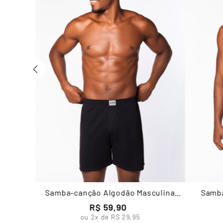
Samba-canção Algodão Masculina
Samba
Lupo
R$
59
,
90
ou
2
x de
R$
29
,
95