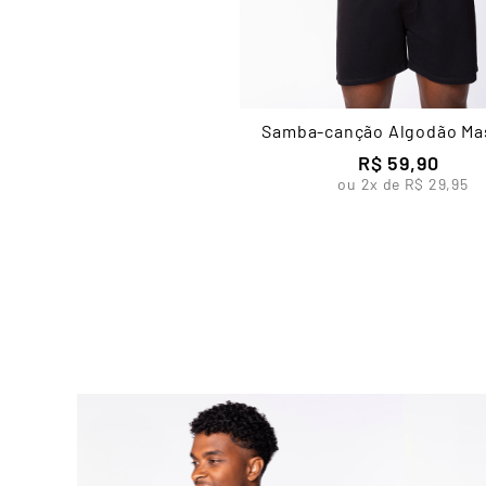
Samba-canção Algodão Ma
Lupo
R$
59
,
90
ou
2
x de
R$
29
,
95
ch com