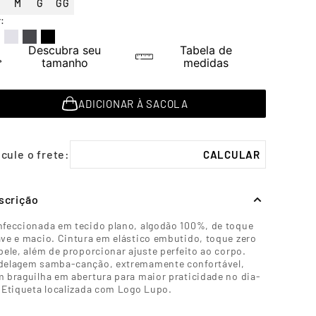
M
G
GG
r
:
Descubra seu
Tabela de
tamanho
medidas
ADICIONAR À SACOLA
scrição
feccionada em tecido plano, algodão 100%, de toque
ve e macio. Cintura em elástico embutido, toque zero
pele, além de proporcionar ajuste perfeito ao corpo.
elagem samba-canção, extremamente confortável,
 braguilha em abertura para maior praticidade no dia-
 Etiqueta localizada com Logo Lupo.