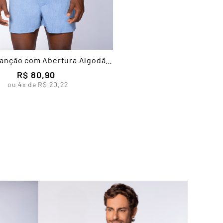
anção com Abertura Algodão
Masculina Lupo
R$
80
,
90
ou
4
x de
R$
20
,
22
Samba
A