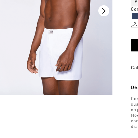
P
Co
De
Con
sua
na 
Mod
com
dia