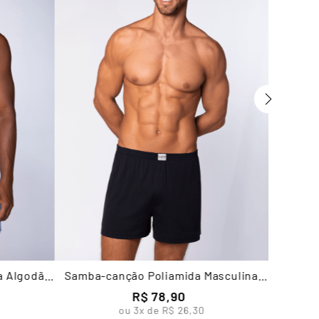
a Algodão
Samba-canção Poliamida Masculina
Lupo
R$
78
,
90
ou
3
x de
R$
26
,
30