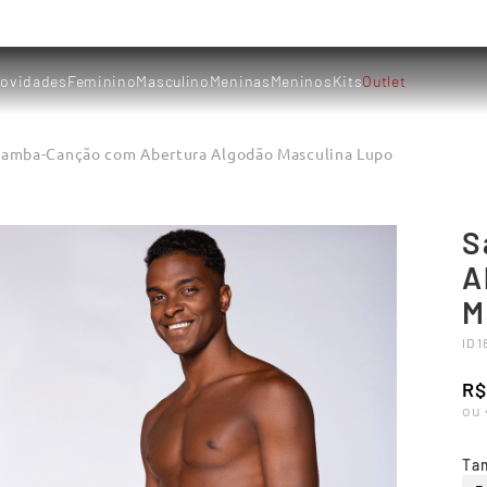
ovidades
Feminino
Masculino
Meninas
Meninos
Kits
Outlet
Samba-Canção com Abertura Algodão Masculina Lupo
S
A
M
ID
1
R$
ou
Ta