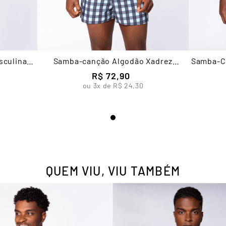
sculina
Samba-canção Algodão Xadrez
Samba-C
Masculina Lupo
R$
72
,
90
ou
3
x de
R$
24
,
30
QUEM VIU, VIU TAMBÉM