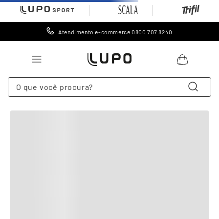
Atendimento e-commerce 0800 707 8240
O que você procura?
Sugestões
:
TERMOS MAIS BUSCADOS
meia
lupo sport short
short lupo sport
lupo meias
meia lupo
1
º
lingerie
2
º
meia
0
3
º
cueca
4
º
leggings
5
º
meia calça
6
º
calcinha