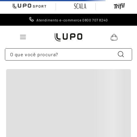
Atendimento e-commerce 0800 707 8240
O que você procura?
Sugestões
:
meia
meia esportiva
short lupo sport
meia masculina
meias
0