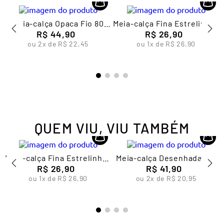
Meia-calça Opaca Fio 80
Meia-calça Fina Estrelinhas
Feminina Lupo
R$
44
,
90
Infantil Feminina Lupo
R$
26
,
90
ou
2
x de
R$
22
,
45
ou
1
x de
R$
26
,
90
QUEM VIU, VIU TAMBÉM
s
Meia-calça Fina Estrelinhas
Meia-calça Desenhada Fio
Infantil Feminina Lupo
R$
26
,
90
20 Feminina Lupo
R$
41
,
90
ou
1
x de
R$
26
,
90
ou
2
x de
R$
20
,
95