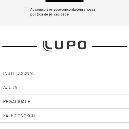
Ao se inscrever você concorda com a nossa
INSTITUCIONAL
AJUDA
Sobre a Lupo
PRIVACIDADE
Trabalhe Conosco
Abrir uma Solicitação
Lojas
FALE CONOSCO
2ª Via de Boleto Pessoas Jurídicas
Política de Privacidade
Representantes
Política de Troca