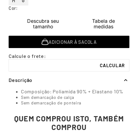
M
G
7
º
segunda pele
Cor
:
8
º
infantil
Descubra seu
Tabela de
9
º
sutiã
tamanho
medidas
10
º
cueca boxer
ADICIONAR À SACOLA
Descrição
Composição: Poliamida 90% + Elastano 10%
Sem demarcação de calça
Sem demarcação de ponteira
QUEM COMPROU ISTO, TAMBÉM
COMPROU