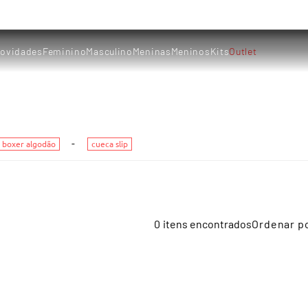
ovidades
Feminino
Masculino
Meninas
Meninos
Kits
Outlet
 boxer algodão
cueca slip
0