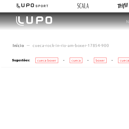
N
cueca-rock-in-rio-am-boxer-17854-900
Sugestões
:
cueca boxer
cueca
boxer
cueca