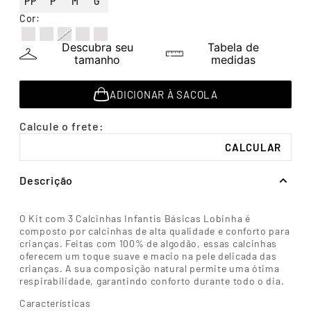
PP
P
M
G
7
º
segunda pele
Cor
:
8
º
infantil
Descubra seu
Tabela de
9
º
sutiã
tamanho
medidas
10
º
cueca boxer
ADICIONAR À SACOLA
Descrição
O Kit com 3 Calcinhas Infantis Básicas Lobinha é
composto por calcinhas de alta qualidade e conforto para
crianças. Feitas com 100% de algodão, essas calcinhas
oferecem um toque suave e macio na pele delicada das
crianças. A sua composição natural permite uma ótima
respirabilidade, garantindo conforto durante todo o dia.
Características