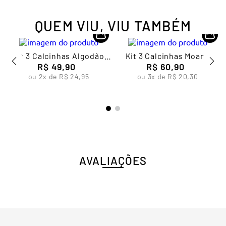
QUEM VIU, VIU TAMBÉM
Kit 3 Calcinhas Algodão
Kit 3 Calcinhas Moana
Infantil Feminina Lupo
R$
49
,
90
Infantil Feminina Lupo
R$
60
,
90
ou
2
x de
R$
24
,
95
ou
3
x de
R$
20
,
30
AVALIAÇÕES