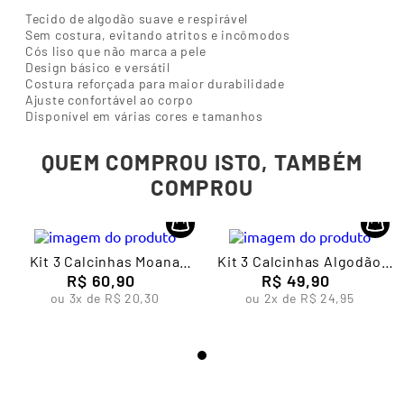
Tecido de algodão suave e respirável
Sem costura, evitando atritos e incômodos
Cós liso que não marca a pele
Design básico e versátil
Costura reforçada para maior durabilidade
Ajuste confortável ao corpo
Disponível em várias cores e tamanhos
QUEM COMPROU ISTO, TAMBÉM
COMPROU
Kit 3 Calcinhas Moana
Kit 3 Calcinhas Algodão
Infantil Feminina Lupo
R$
60
,
90
Infantil Feminina Lupo 1
R$
49
,
90
ou
3
x de
R$
20
,
30
ou
2
x de
R$
24
,
95