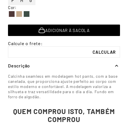
P
M
G
7
º
segunda pele
Cor
:
8
º
infantil
Descubra seu
Tabela de
9
º
sutiã
tamanho
medidas
10
º
meia masculina
ADICIONAR À SACOLA
Descrição
Calcinha seamless em modelagem hot pants, com a base
canelada, que proporciona ajuste perfeito ao corpo com
estilo moderno e confortável. A modelagem valoriza a
silhueta e traz versatilidade para o dia a dia. Fundo em
forro de algodão.
QUEM COMPROU ISTO, TAMBÉM
COMPROU