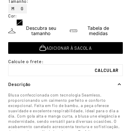
Tamanho
:
7
º
segunda pele
M
G
8
º
infantil
Cor
:
9
º
sutiã
Descubra seu
Tabela de
tamanho
medidas
10
º
meia masculina
ADICIONAR À SACOLA
Descrição
Blusa confeccionada com tecnologia Seamless,
proporcionando um caimento perfeito e conforto
excepcional. Feita em fio de bambu, a peça oferece
suavidade e excelente respirabilidade, ideal para o dia a
dia. Com gola alta e manga curta, a blusa une elegância e
modernidade, sendo versátil para diversas ocasiões. O
acabamento canelado acrescenta textura e sofisticação,