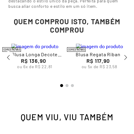
destacando o estilo único da peça. Perfeita para quem
busca aliar conforto e estilo em um só item.
QUEM COMPROU ISTO, TAMBÉM
COMPROU
CORES NOVAS
CORES NOVAS
a
Blusa Longa Decote
Blusa Regata Ribana
Redondo Sem Costura
R$
136
,
90
Feminina Lupo
R$
117
,
90
Feminina Lupo
ou
6
x de
R$
22
,
81
ou
5
x de
R$
23
,
58
QUEM VIU, VIU TAMBÉM
CORES NOVAS
CORES NOVAS