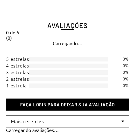
Regata Alcinha Feminina
Blusa Gola Alta Warm
R$
Lupo
86
,
90
Feminina Lupo
R$
183
,
90
ou
4
x de
R$
21
,
72
ou
6
x de
R$
30
,
65
AVALIAÇÕES
0
de
5
(
0
)
Carregando…
5 estrelas
0%
4 estrelas
0%
3 estrelas
0%
2 estrelas
0%
1 estrela
0%