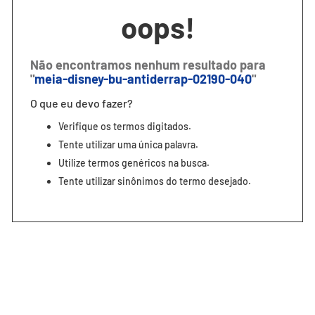
7
º
segunda pele
oops!
8
º
infantil
9
º
sutiã
Não encontramos nenhum resultado para
"
meia-disney-bu-antiderrap-02190-040
"
10
º
meia masculina
O que eu devo fazer?
Verifique os termos digitados.
Tente utilizar uma única palavra.
Utilize termos genéricos na busca.
Tente utilizar sinônimos do termo desejado.