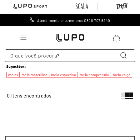
Atendimento e-commerce 0800 707 8240
O que você procura?
Sugestões
:
TERMOS MAIS BUSCADOS
meias
meia masculina
meia esportiva
meia compressão
meia calça
1
º
lingerie
2
º
meia
0
3
º
cueca
4
º
leggings
5
º
meia calça
6
º
calcinha